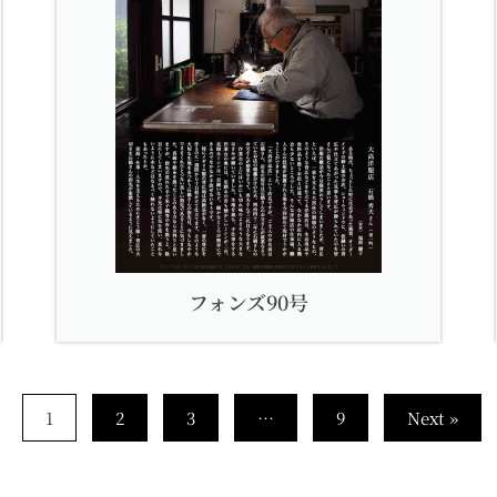
フォンズ90号
1
2
3
…
9
Next »